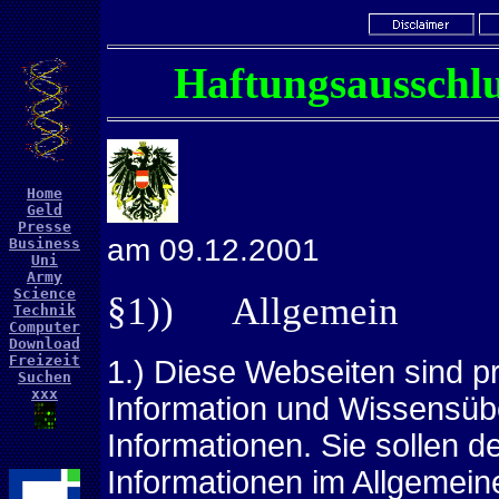
Haftungsausschl
Home
W
Geld
Presse
am 09.12.2001
Business
Uni
Army
Science
§1)) Allgemein
Technik
Computer
Download
Freizeit
1.) Diese Webseiten sind p
Suchen
xxx
Information und Wissensübe
Informationen. Sie sollen d
Informationen im Allgemein